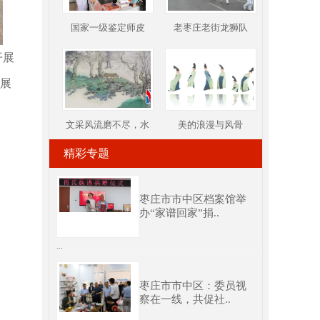
国家一级鉴定师皮
老枣庄老街龙狮队
开展
展
文采风流磨不尽，水
美的浪漫与风骨
精彩专题
枣庄市市中区档案馆举
办“家谱回家”捐..
...
枣庄市市中区：委员视
察在一线，共促社..