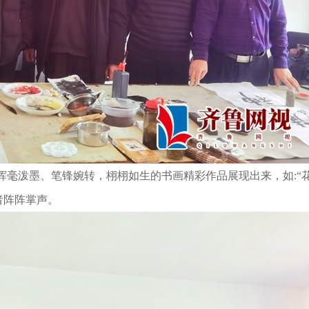
挥毫泼墨、笔锋婉转，栩栩如生的书画精彩作品展现出来，如
:“
者阵阵掌声。