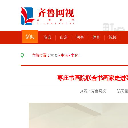
新闻
资讯
山东
网事
体育
视频
当前位置：
首页
-
生活
-
文化
枣庄书画院联合书画家走进
来源：齐鲁网视 访问量：3172