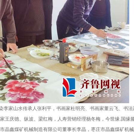
李家山水传承人张利平，书画家杜明亮、书画家董云飞、书法
家王庆德、纵波、梁红梅，人寿营销经理杨冬梅，今世缘
.
国缘
市晶鑫煤矿机械制造有限公司董事长李晶，枣庄市晶鑫煤矿机械