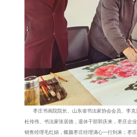
枣庄书画院院长、山东省书法家协会会员、李克染
杜传伟、书法家张居德，退休干部郭庆来，枣庄企业
销售经理毛红娟，
蝶颜枣庄经理满心一行到来
；
枣庄