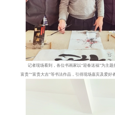
记者现场看到，各位书画家以
“
迎春送福
”
为主题
富贵
”“
富贵大吉
”
等书法作品，引得现场嘉宾及爱好