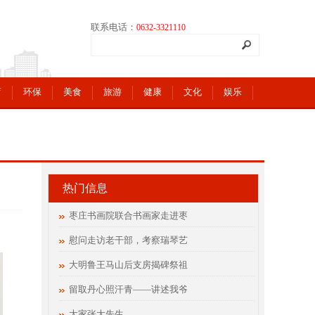
联系电话：
0632-3321110
育
环保
美食
旅游
健康
文化
娱乐
热门信息
枣庄书画院联合书画家走进枣
慰问走访老干部，考察瑞琴艺
大明鲁王马山后支房揭碑祭祖
留取丹心照汗青——讲述我爷
大家张大先生