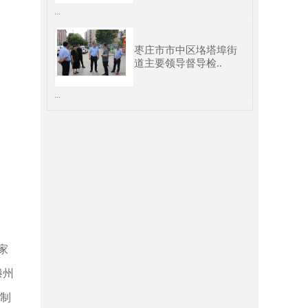
...
枣庄市市中区垎塔埠街
道主要领导督导检..
...
家
滕州
制