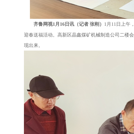
齐鲁网视1月16日讯（记者
张刚）
1
月
11
日上午
迎春送福活动。高新区晶鑫煤矿机械制造公司二楼会
现出来。