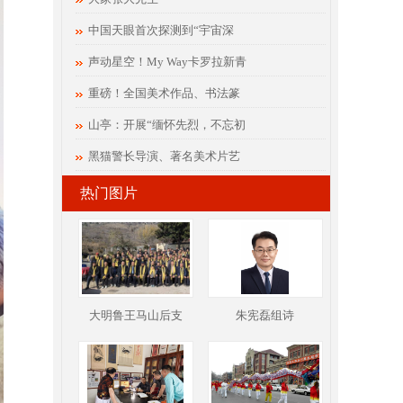
中国天眼首次探测到“宇宙深
声动星空！My Way卡罗拉新青
重磅！全国美术作品、书法篆
山亭：开展“缅怀先烈，不忘初
黑猫警长导演、著名美术片艺
热门图片
大明鲁王马山后支
朱宪磊组诗