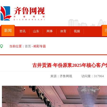
新闻
资讯
山东
网事
体育
视频
当前位置：
首页
-
精彩专题
古井贡酒·年份原浆2025年核心客
来源：齐鲁网视 访问量：317964 添加时