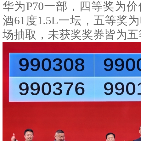
华为
P70
一部，四等奖为价
酒
61
度
1.5L
一坛，五等奖为
场抽取，未获奖奖券皆为五