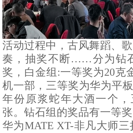
活动过程中，古风舞蹈、歌
奏，抽奖不断
……
分为钻
奖，白金组
:
一等奖为
20
克
机一部，三等奖为华为平
年份原浆蛇年大酒一个，
张。钻石组的奖品有一等奖
华为
MATE XT-
非凡大师三