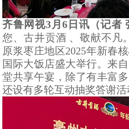
齐鲁网视3月6日讯（记者
您、古井贡酒
、敬献不凡
原浆
枣庄地区
2025
年新春核
国际大饭店盛大举行。来自
堂共享午宴，除了有丰富多
还设有多轮互动抽奖答谢活