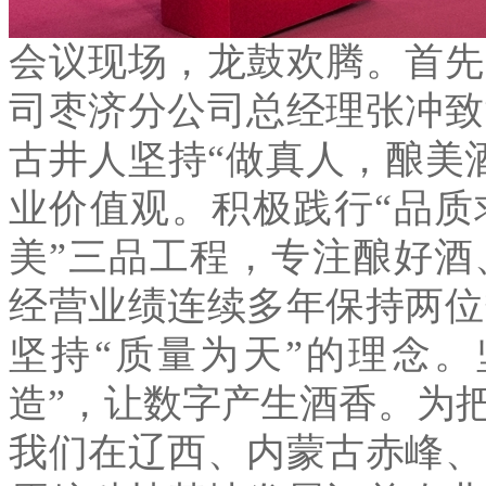
会议现场，龙鼓欢腾。首先
司枣济分公司总经理张冲致
古井人坚持
“
做真人，酿美
业价值观。积极践行
“
品质
美
”
三品工程，专注酿好酒
经营业绩连续多年保持两位
坚持
“
质量为天
”
的理念。
造
”
，让数字产生酒香。为
我们在辽西、内蒙古赤峰、